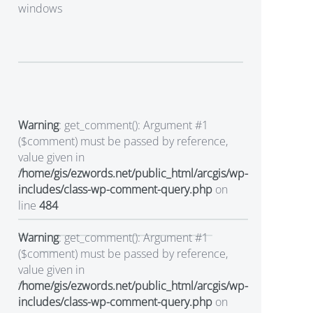
windows
Warning
: get_comment(): Argument #1
($comment) must be passed by reference,
value given in
/home/gis/ezwords.net/public_html/arcgis/wp-
includes/class-wp-comment-query.php
on
line
484
Warning
: get_comment(): Argument #1
($comment) must be passed by reference,
value given in
/home/gis/ezwords.net/public_html/arcgis/wp-
includes/class-wp-comment-query.php
on