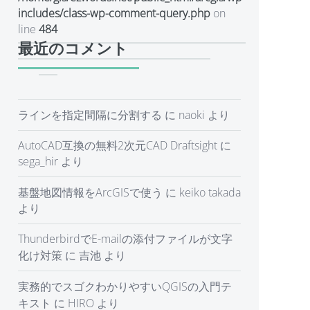
includes/class-wp-comment-query.php
on
line
484
最近のコメント
ラインを指定間隔に分割する
に
naoki
より
AutoCAD互換の無料2次元CAD Draftsight
に
sega_hir
より
基盤地図情報をArcGISで使う
に
keiko takada
より
ThunderbirdでE-mailの添付ファイルが文字
化け対策
に
吉池
より
実務的でスゴクわかりやすいQGISの入門テ
キスト
に
HIRO
より