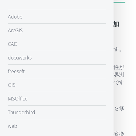
Adobe
既存のマップに数値地図画像を追加
ArcGIS
配置するとずれる
CAD
おそらく、座標系が合っていないのが原因です。
docuworks
昔のデータは日本測地系で作られている可能性が
freesoft
高いのに、新たに購入した数値地図画像は世界測
地系になっています（そっちの方が助かるのです
GIS
が）。
MSOffice
そこで、ラスタに関連づけられている測地系を修
Thunderbird
正する必要があります。
web
シェイプファイルの場合は「世界測地系への変換