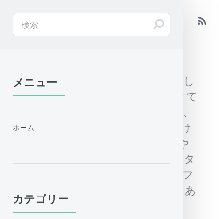
ArcGISやAutoCADの使い方
ArcGISの初心者向け解説サイトでし
メニュー
たが、QGISを使うようになってきて
ます。専門用語はなるべく使わず、
単純明快な操作方法の説明を心がけ
ホーム
ています。ArcMap（ArcView）や
QGISの使い方に関連して各種データ
の入手や加工方法、AutoCADやオフ
ィスソフトなどの話題もチラホラあ
カテゴリー
ります。