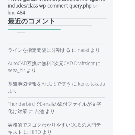
includes/class-wp-comment-query.php
on
line
484
最近のコメント
ラインを指定間隔に分割する
に
naoki
より
AutoCAD互換の無料2次元CAD Draftsight
に
sega_hir
より
基盤地図情報をArcGISで使う
に
keiko takada
より
ThunderbirdでE-mailの添付ファイルが文字
化け対策
に
吉池
より
実務的でスゴクわかりやすいQGISの入門テ
キスト
に
HIRO
より