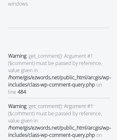
windows
Warning
: get_comment(): Argument #1
($comment) must be passed by reference,
value given in
/home/gis/ezwords.net/public_html/arcgis/wp-
includes/class-wp-comment-query.php
on
line
484
Warning
: get_comment(): Argument #1
($comment) must be passed by reference,
value given in
/home/gis/ezwords.net/public_html/arcgis/wp-
includes/class-wp-comment-query.php
on