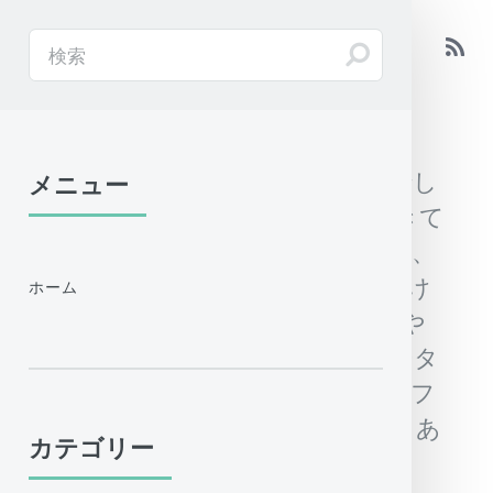
ArcGISやAutoCADの使い方
ArcGISの初心者向け解説サイトでし
メニュー
たが、QGISを使うようになってきて
ます。専門用語はなるべく使わず、
単純明快な操作方法の説明を心がけ
ホーム
ています。ArcMap（ArcView）や
QGISの使い方に関連して各種データ
の入手や加工方法、AutoCADやオフ
ィスソフトなどの話題もチラホラあ
カテゴリー
ります。