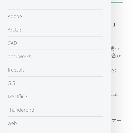
Adobe
「トポロジが正しくありません。」
ArcGIS
というエラーが出たときの対処法
CAD
ArcGIS以外のソフトで作ったshpファイルを使っ
てマージ等を行うと、表記のエラーが出る場合が
docuworks
ありました。
言われたとおりトポロジが正しくないようなの
freesoft
で、ジオメトリの修正を行います。
GIS
Arc Toolboxから、データ管理ツール＞フィーチ
MSOffice
ャ＞ジオメトリの修正
Thunderbird
これで、正常な？シェープファイルになり、マー
web
ジ等が可能になります。